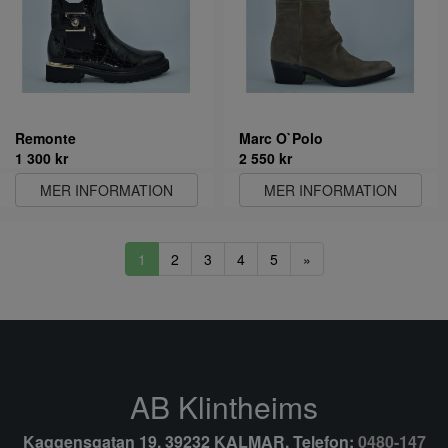
Remonte
Marc O`Polo
1 300 kr
2 550 kr
MER INFORMATION
MER INFORMATION
1
2
3
4
5
»
AB Klintheims
Kaggensgatan 19, 39232 KALMAR, Telefon:
0480-147