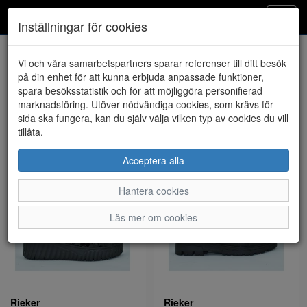
Klintheims
Toggl
Inställningar för cookies
navig
Visa filter
Vi och våra samarbetspartners sparar referenser till ditt besök
på din enhet för att kunna erbjuda anpassade funktioner,
Dam (1018 artiklar)
spara besöksstatistik och för att möjliggöra personifierad
marknadsföring. Utöver nödvändiga cookies, som krävs för
sida ska fungera, kan du själv välja vilken typ av cookies du vill
Sortera efter:
tillåta.
Acceptera alla
Hantera cookies
Läs mer om cookies
Rieker
Rieker