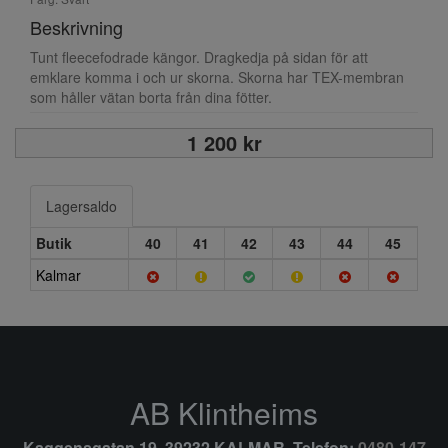
Beskrivning
Tunt fleecefodrade kängor. Dragkedja på sidan för att
emklare komma i och ur skorna. Skorna har TEX-membran
som håller vätan borta från dina fötter.
1 200 kr
Lagersaldo
Butik
40
41
42
43
44
45
Kalmar
AB Klintheims
Kaggensgatan 19, 39232 KALMAR, Telefon:
0480-147