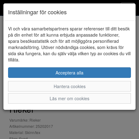
Klintheims
Toggl
Inställningar för cookies
navig
Vi och våra samarbetspartners sparar referenser till ditt besök
HEM
RIEKER
på din enhet för att kunna erbjuda anpassade funktioner,
spara besöksstatistik och för att möjliggöra personifierad
marknadsföring. Utöver nödvändiga cookies, som krävs för
sida ska fungera, kan du själv välja vilken typ av cookies du vill
tillåta.
Acceptera alla
Hantera cookies
Läs mer om cookies
Rieker
Varumärke: Rieker
Artikelnummer: 25202017
Material: Skinn/tex
Färg: Svart