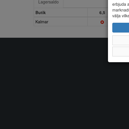
Lagersaldo
erbjuda a
marknads
Butik
6,5
välja vilk
Kalmar