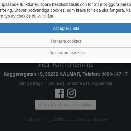
npassade funktioner, spara besöksstatistik och för att möjliggöra perso
föring. Utöver nödvändiga cookies, som krävs för sida ska fungera, ka
7
7,5
8
8,5
9
9,
en typ av cookies du vill tillåta.
Acceptera alla
Hantera cookies
Läs mer om cookies
AB Klintheims
Kaggensgatan 19, 39232 KALMAR, Telefon:
0480-147 17
Vanliga frågor
|
Om oss
|
Kontakta oss
|
Öppettider
Ändra inställingar för cookies
© AB Klintheims 2026 i samarbete med
Flexicon