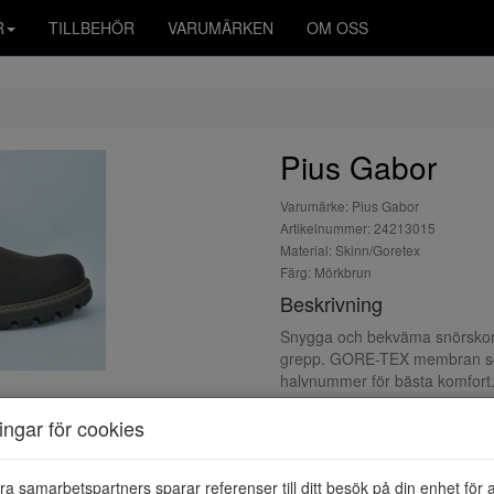
R
TILLBEHÖR
VARUMÄRKEN
OM OSS
Pius Gabor
Varumärke: Pius Gabor
Artikelnummer: 24213015
Material: Skinn/Goretex
Färg: Mörkbrun
Beskrivning
Snygga och bekväma snörskor 
grepp. GORE-TEX membran som g
halvnummer för bästa komfort
ningar för cookies
ra samarbetspartners sparar referenser till ditt besök på din enhet för 