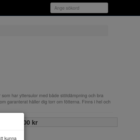
som har yttersulor med både stötdämpning och bra
aranterat håller dig torr om fötterna. Finns i hel och
.
2 000 kr
att kunna