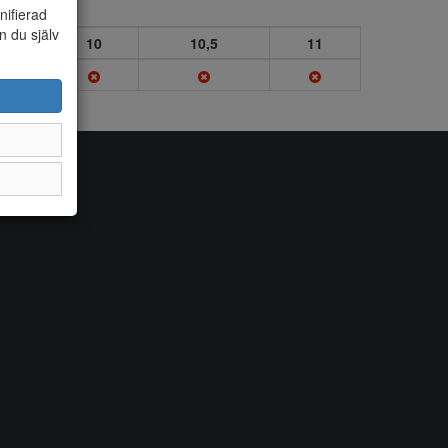
nifierad
n du själv
5
10
10,5
11