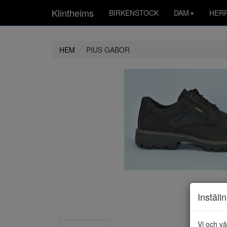
Klintheims
BIRKENSTOCK
DAM
HER
HEM
PIUS GABOR
Inställ
Vi och vå