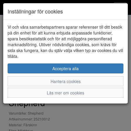
Klintheims
Toggl
Inställningar för cookies
navig
Vi och våra samarbetspartners sparar referenser till ditt besök
HEM
SHEPHERD
på din enhet för att kunna erbjuda anpassade funktioner,
spara besöksstatistik och för att möjliggöra personifierad
marknadsföring. Utöver nödvändiga cookies, som krävs för
sida ska fungera, kan du själv välja vilken typ av cookies du vill
tillåta.
Acceptera alla
Hantera cookies
Läs mer om cookies
Shepherd
Varumärke: Shepherd
Artikelnummer: 25210012
Material: Fårskinn
Färg: Mörkbrun