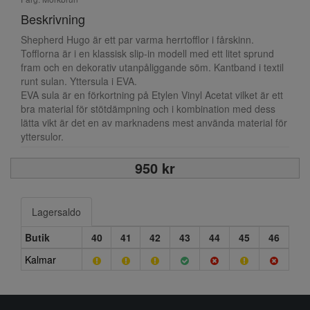
Beskrivning
Shepherd Hugo är ett par varma herrtofflor i fårskinn.
Tofflorna är i en klassisk slip-in modell med ett litet sprund
fram och en dekorativ utanpåliggande söm. Kantband i textil
runt sulan. Yttersula i EVA.
EVA sula är en förkortning på Etylen Vinyl Acetat vilket är ett
bra material för stötdämpning och i kombination med dess
lätta vikt är det en av marknadens mest använda material för
yttersulor.
950 kr
Lagersaldo
Butik
40
41
42
43
44
45
46
Kalmar